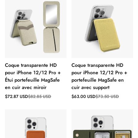
Coque transparente HD
Coque transparente HD
pour iPhone 12/12 Pro +
pour iPhone 12/12 Pro +
Étui portefeuille MagSafe
portefeuille MagSafe en
en cuir avec miroir
cuir avec support
Prix
Prix
Prix
Prix
$72.87 USD
$82.85 USD
$63.00 USD
$73.50 USD
de
régulier
de
régulier
vente
vente