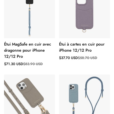
Étui MagSafe en cuir avec
Étui à cartes en cuir pour
dragonne pour iPhone
iPhone 12/12 Pro
12/12 Pro
Prix
Prix
$37.70 USD
$58.70 USD
de
régulier
Prix
Prix
$71.30 USD
$83.90 USD
vente
de
régulier
vente