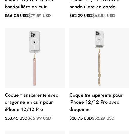
bandoulière en cuir
bandoulière en corde
Prix
Prix
Prix
Prix
$66.05 USD
$79.59 USD
$52.29 USD
$65.84 USD
de
régulier
de
régulier
vente
vente
Coque transparente avec
Coque transparente pour
dragonne en cuir pour
iPhone 12/12 Pro avec
iPhone 12/12 Pro
dragonne
Prix
Prix
Prix
Prix
$53.45 USD
$66.99 USD
$38.75 USD
$52.29 USD
de
régulier
de
régulier
vente
vente