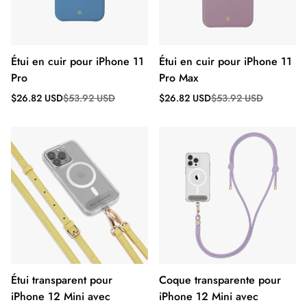
Étui en cuir pour iPhone 11
Étui en cuir pour iPhone 11
Pro
Pro Max
Prix
Prix
Prix
Prix
$26.82 USD
$53.92 USD
$26.82 USD
$53.92 USD
de
régulier
de
régulier
vente
vente
Étui transparent pour
Coque transparente pour
iPhone 12 Mini avec
iPhone 12 Mini avec