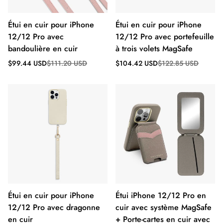
Étui en cuir pour iPhone
Étui en cuir pour iPhone
12/12 Pro avec
12/12 Pro avec portefeuille
bandoulière en cuir
à trois volets MagSafe
Prix
Prix
Prix
Prix
$99.44 USD
$111.20 USD
$104.42 USD
$122.85 USD
de
régulier
de
régulier
vente
vente
Étui en cuir pour iPhone
Étui iPhone 12/12 Pro en
12/12 Pro avec dragonne
cuir avec système MagSafe
en cuir
+ Porte-cartes en cuir avec