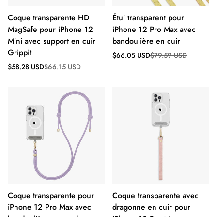
Coque transparente HD
Étui transparent pour
MagSafe pour iPhone 12
iPhone 12 Pro Max avec
Mini avec support en cuir
bandoulière en cuir
Grippit
Prix
Prix
$66.05 USD
$79.59 USD
de
régulier
Prix
Prix
$58.28 USD
$66.15 USD
vente
de
régulier
vente
Coque transparente pour
Coque transparente avec
iPhone 12 Pro Max avec
dragonne en cuir pour