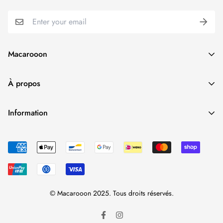
Macarooon
24 Colors・Luxurious Leather・Embossing Service
À propos
info@macarooon.com
À propos de nous
Information
Matériaux de qualité supérieure
Suivre votre commande
Nouvelles
Avis
Demande d'entreprise
FAQ
Contactez-nous
Guide des tailles
© Macarooon 2025. Tous droits réservés.
Expédition et livraison
Return Policy