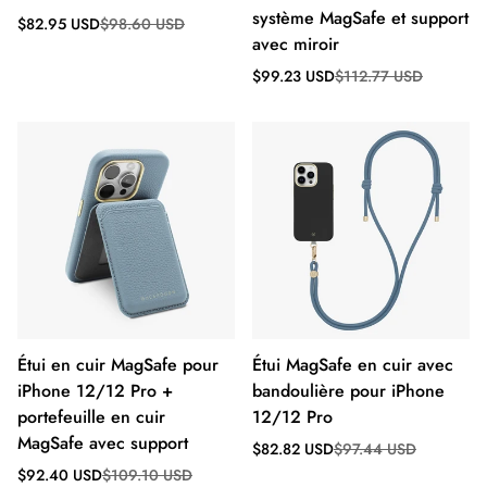
système MagSafe et support
Prix
Prix
$82.95 USD
$98.60 USD
de
régulier
avec miroir
vente
Prix
Prix
$99.23 USD
$112.77 USD
de
régulier
vente
Étui en cuir MagSafe pour
Étui MagSafe en cuir avec
iPhone 12/12 Pro +
bandoulière pour iPhone
portefeuille en cuir
12/12 Pro
MagSafe avec support
Prix
Prix
$82.82 USD
$97.44 USD
de
régulier
Prix
Prix
$92.40 USD
$109.10 USD
vente