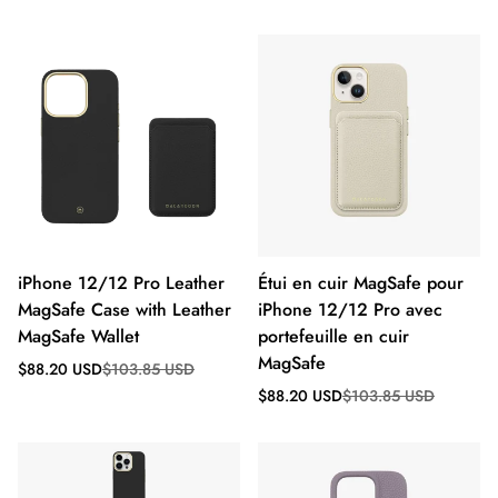
de
régulier
vente
iPhone 12/12 Pro Leather
Étui en cuir MagSafe pour
MagSafe Case with Leather
iPhone 12/12 Pro avec
MagSafe Wallet
portefeuille en cuir
MagSafe
Prix
Prix
$88.20 USD
$103.85 USD
de
régulier
Prix
Prix
$88.20 USD
$103.85 USD
vente
de
régulier
vente