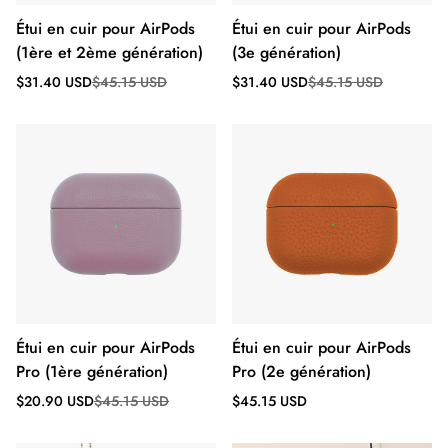
Étui en cuir pour AirPods
Étui en cuir pour AirPods
(1ère et 2ème génération)
(3e génération)
Prix
Prix
Prix
Prix
$31.40 USD
$45.15 USD
$31.40 USD
$45.15 USD
de
régulier
de
régulier
vente
vente
Étui en cuir pour AirPods
Étui en cuir pour AirPods
Pro (1ère génération)
Pro (2e génération)
Prix
Prix
Prix
$20.90 USD
$45.15 USD
$45.15 USD
de
régulier
régulier
vente