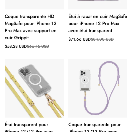
Coque transparente HD
Étui à rabat en cuir MagSafe
MagSafe pour iPhone 12
pour iPhone 12 Pro Max
Pro Max avec support en
avec étui transparent
cuir Grippit
Prix
Prix
$71.66 USD
$84.00 USD
de
régulier
Prix
Prix
$58.28 USD
$66.15 USD
vente
de
régulier
vente
Étui transparent pour
Coque transparente pour
iPhone 12/12 Pro avec
iPhone 12/12 Pro avec