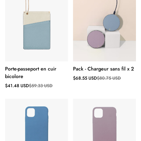
Porte-passeport en cuir
Pack - Chargeur sans fil x 2
bicolore
Prix
Prix
$68.55 USD
$80.75 USD
de
régulier
Prix
Prix
$41.48 USD
$59.33 USD
vente
de
régulier
vente