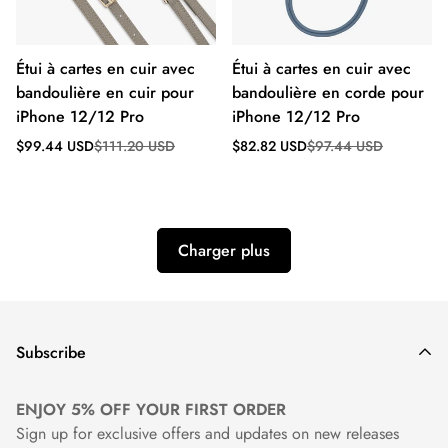
Étui à cartes en cuir avec
Étui à cartes en cuir avec
bandoulière en cuir pour
bandoulière en corde pour
iPhone 12/12 Pro
iPhone 12/12 Pro
Prix
Prix
Prix
Prix
$99.44 USD
$111.20 USD
$82.82 USD
$97.44 USD
de
régulier
de
régulier
vente
vente
Charger plus
Subscribe
ENJOY 5% OFF YOUR FIRST ORDER
Sign up for exclusive offers and updates on new releases