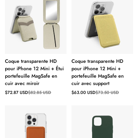
Coque transparente HD
Coque transparente HD
pour iPhone 12 Mini + Étui
pour iPhone 12 Mini +
portefeuille MagSafe en
portefeuille MagSafe en
cuir avec miroir
cuir avec support
Prix
Prix
Prix
Prix
$72.87 USD
$82.85 USD
$63.00 USD
$73.50 USD
de
régulier
de
régulier
vente
vente