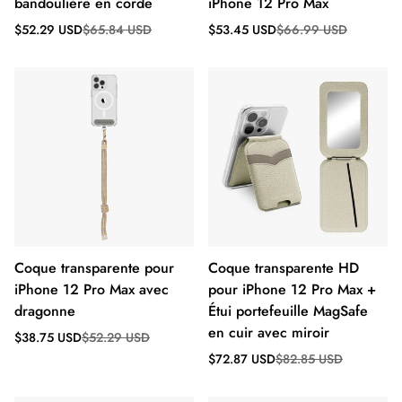
bandoulière en corde
iPhone 12 Pro Max
Prix
Prix
Prix
Prix
$52.29 USD
$65.84 USD
$53.45 USD
$66.99 USD
de
régulier
de
régulier
vente
vente
Coque transparente pour
Coque transparente HD
iPhone 12 Pro Max avec
pour iPhone 12 Pro Max +
dragonne
Étui portefeuille MagSafe
en cuir avec miroir
Prix
Prix
$38.75 USD
$52.29 USD
de
régulier
Prix
Prix
$72.87 USD
$82.85 USD
vente
de
régulier
vente