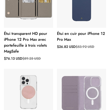
Étui transparent HD pour
Étui en cuir pour iPhone 12
iPhone 12 Pro Max avec
Pro Max
portefeuille à trois volets
Prix
Prix
$26.82 USD
$53.92 USD
de
régulier
MagSafe
vente
Prix
Prix
$76.13 USD
$89.25 USD
de
régulier
vente