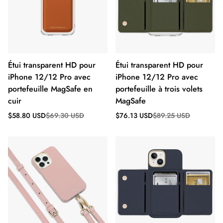
Étui transparent HD pour
Étui transparent HD pour
iPhone 12/12 Pro avec
iPhone 12/12 Pro avec
portefeuille MagSafe en
portefeuille à trois volets
cuir
MagSafe
Prix
Prix
Prix
Prix
$58.80 USD
$69.30 USD
$76.13 USD
$89.25 USD
de
régulier
de
régulier
vente
vente