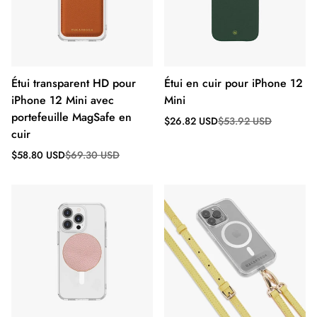
Étui transparent HD pour
Étui en cuir pour iPhone 12
iPhone 12 Mini avec
Mini
portefeuille MagSafe en
Prix
Prix
$26.82 USD
$53.92 USD
de
régulier
cuir
vente
Prix
Prix
$58.80 USD
$69.30 USD
de
régulier
vente