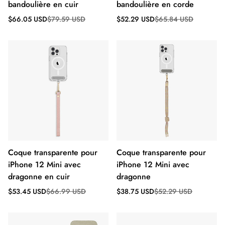
bandoulière en cuir
bandoulière en corde
Prix
Prix
Prix
Prix
$66.05 USD
$79.59 USD
$52.29 USD
$65.84 USD
de
régulier
de
régulier
vente
vente
Coque transparente pour
Coque transparente pour
iPhone 12 Mini avec
iPhone 12 Mini avec
dragonne en cuir
dragonne
Prix
Prix
Prix
Prix
$53.45 USD
$66.99 USD
$38.75 USD
$52.29 USD
de
régulier
de
régulier
vente
vente