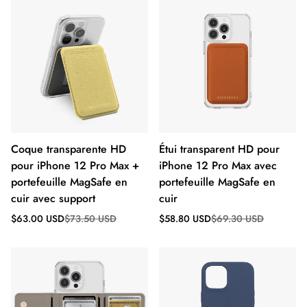
Coque transparente HD
Étui transparent HD pour
pour iPhone 12 Pro Max +
iPhone 12 Pro Max avec
portefeuille MagSafe en
portefeuille MagSafe en
cuir avec support
cuir
Prix
Prix
Prix
Prix
$63.00 USD
$73.50 USD
$58.80 USD
$69.30 USD
de
régulier
de
régulier
vente
vente