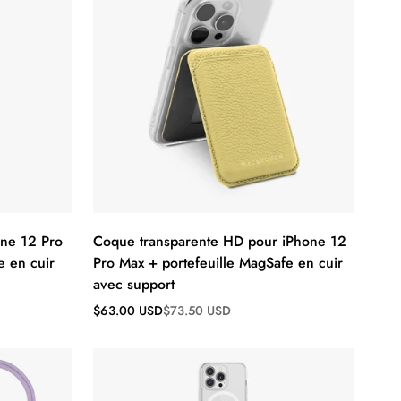
one 12 Pro
Coque transparente HD pour iPhone 12
e en cuir
Pro Max + portefeuille MagSafe en cuir
avec support
Prix
Prix
$63.00 USD
$73.50 USD
de
régulier
vente