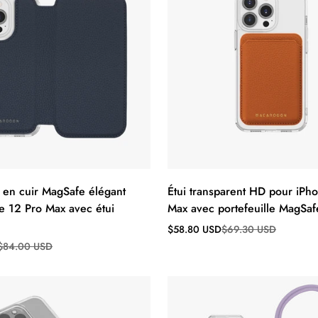
t en cuir MagSafe élégant
Étui transparent HD pour iPh
e 12 Pro Max avec étui
Max avec portefeuille MagSaf
Prix
Prix
$58.80 USD
$69.30 USD
de
régulier
$84.00 USD
vente