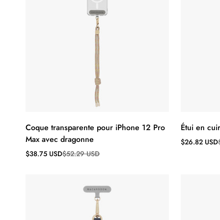
Coque transparente pour iPhone 12 Pro
Étui en cu
Max avec dragonne
Prix
Prix
$26.82 USD
de
régulier
Prix
Prix
$38.75 USD
$52.29 USD
vente
de
régulier
vente