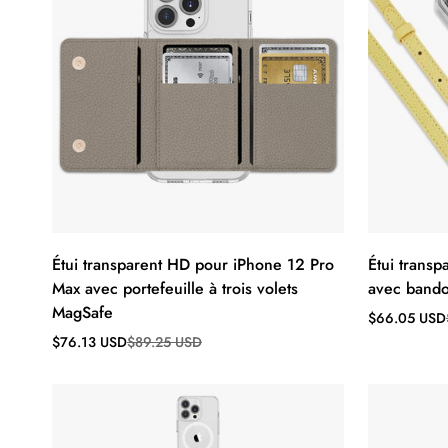
Étui transparent HD pour iPhone 12 Pro
Étui trans
Max avec portefeuille à trois volets
avec bando
MagSafe
Prix
Prix
$66.05 USD
de
régulier
Prix
Prix
$76.13 USD
$89.25 USD
vente
de
régulier
vente