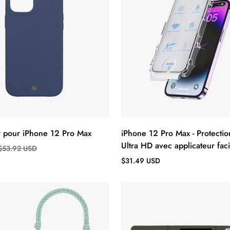
ir pour iPhone 12 Pro Max
iPhone 12 Pro Max - Protectio
Ultra HD avec applicateur faci
$53.92 USD
Prix
$31.49 USD
régulier