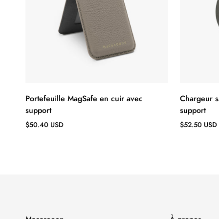
Portefeuille MagSafe en cuir avec
Chargeur s
support
support
Prix
Prix
$50.40 USD
$52.50 USD
régulier
régulier