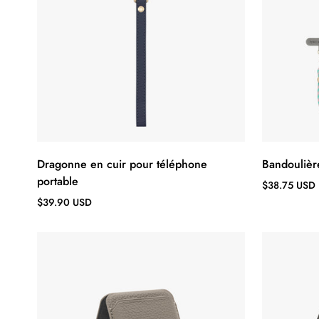
Dragonne en cuir pour téléphone
Bandoulièr
portable
Prix
$38.75 USD
régulier
Prix
$39.90 USD
régulier