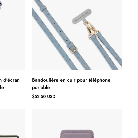
n d'écran
Bandoulière en cuir pour téléphone
le
portable
Prix
$52.50 USD
régulier