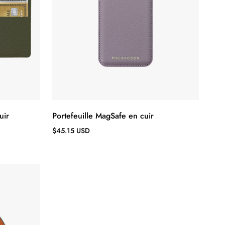
uir
Portefeuille MagSafe en cuir
Prix
$45.15 USD
régulier