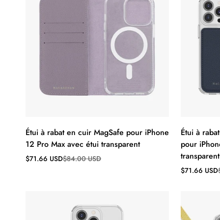
Étui à rabat en cuir MagSafe pour iPhone
Étui à raba
12 Pro Max avec étui transparent
pour iPhon
transparent
Prix
Prix
$71.66 USD
$84.00 USD
de
régulier
Prix
Prix
$71.66 USD
vente
de
régulier
vente