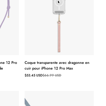
one 12 Pro
Coque transparente avec dragonne en
de
cuir pour iPhone 12 Pro Max
Prix
Prix
$53.45 USD
$66.99 USD
de
régulier
vente