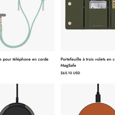
e pour téléphone en corde
Portefeuille à trois volets en c
MagSafe
Prix
$65.10 USD
régulier