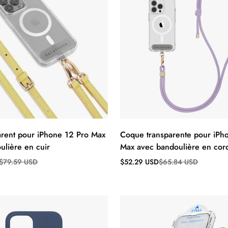
parent pour iPhone 12 Pro Max
Coque transparente pour iPh
ulière en cuir
Max avec bandoulière en cor
Prix
Prix
$79.59 USD
$52.29 USD
$65.84 USD
de
régulier
vente