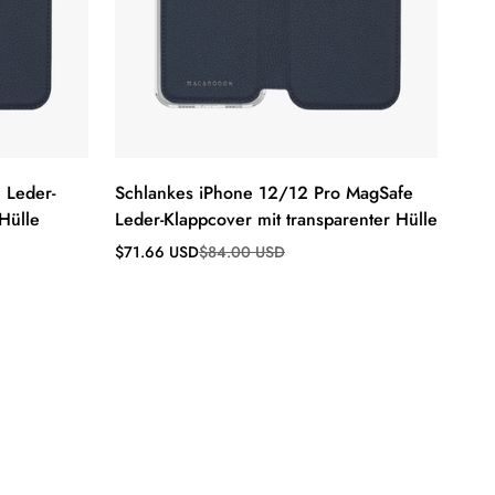
 Leder-
Schlankes iPhone 12/12 Pro MagSafe
Hülle
Leder-Klappcover mit transparenter Hülle
Verkaufspreis
Regulärer
$71.66 USD
$84.00 USD
Preis