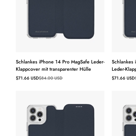
Schlankes iPhone 14 Pro MagSafe Leder-
Schlankes 
Klappcover mit transparenter Hülle
Leder-Klap
Verkaufspreis
Regulärer
Verkaufsprei
Regulärer
$71.66 USD
$84.00 USD
$71.66 USD
Preis
Preis