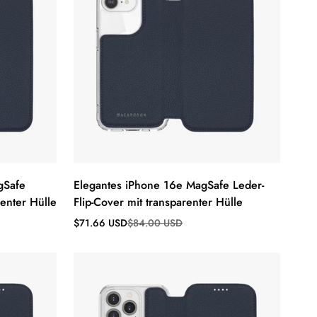
gSafe
Elegantes iPhone 16e MagSafe Leder-
enter Hülle
Flip-Cover mit transparenter Hülle
Verkaufspreis
Regulärer
$71.66 USD
$84.00 USD
Preis