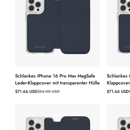
Schlankes iPhone 16 Pro Max MagSafe
Schlankes 
Leder-Klappcover mit transparenter Hülle
Klappcover
Verkaufspreis
Regulärer
Verkaufsprei
Regulärer
$71.66 USD
$84.00 USD
$71.66 USD
Preis
Preis