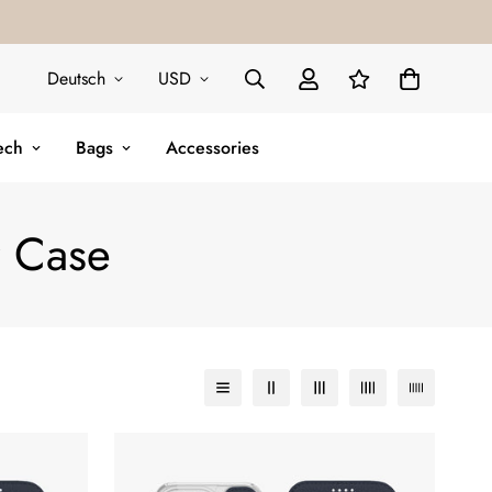
Deutsch
USD
ech
Bags
Accessories
r Case