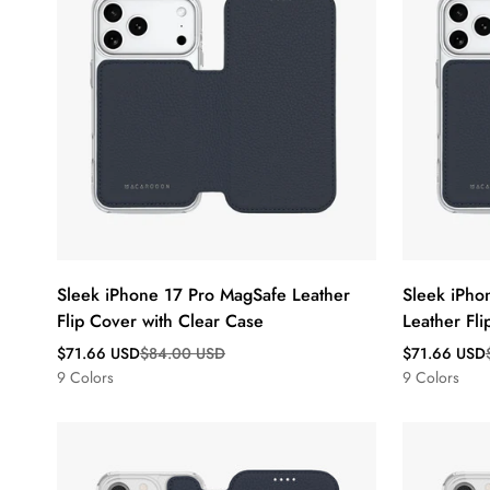
Sleek iPhone 17 Pro MagSafe Leather
Sleek iPho
Flip Cover with Clear Case
Leather Fli
Verkaufspreis
Regulärer
Verkaufsprei
Regulärer
$71.66 USD
$84.00 USD
$71.66 USD
Preis
Preis
9 Colors
9 Colors