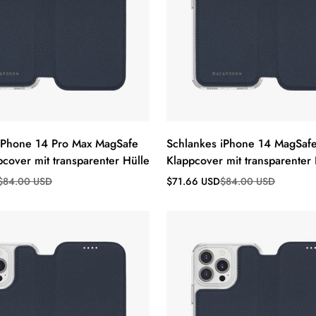
iPhone 14 Pro Max MagSafe
Schlankes iPhone 14 MagSafe
pcover mit transparenter Hülle
Klappcover mit transparenter 
s
Verkaufspreis
Regulärer
$84.00 USD
$71.66 USD
$84.00 USD
Preis