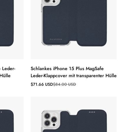
 Leder-
Schlankes iPhone 15 Plus MagSafe
Hülle
Leder-Klappcover mit transparenter Hülle
Verkaufspreis
Regulärer
$71.66 USD
$84.00 USD
Preis