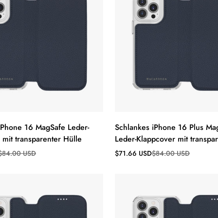
iPhone 16 MagSafe Leder-
Schlankes iPhone 16 Plus Ma
 mit transparenter Hülle
Leder-Klappcover mit transpar
s
Verkaufspreis
Regulärer
$84.00 USD
$71.66 USD
$84.00 USD
Preis