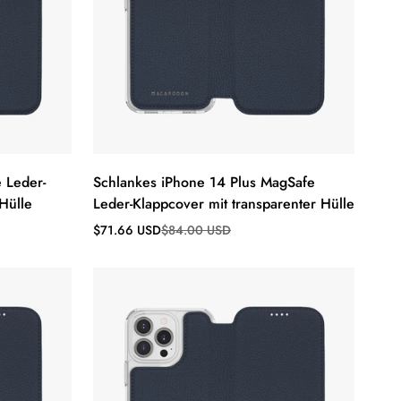
 Leder-
Schlankes iPhone 14 Plus MagSafe
Hülle
Leder-Klappcover mit transparenter Hülle
Verkaufspreis
Regulärer
$71.66 USD
$84.00 USD
Preis