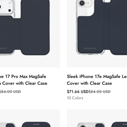
ne 17 Pro Max MagSafe
Sleek iPhone 17e MagSafe Lea
p Cover with Clear Case
Cover with Clear Case
s
Verkaufspreis
Regulärer
$84.00 USD
$71.66 USD
$84.00 USD
Preis
10 Colors