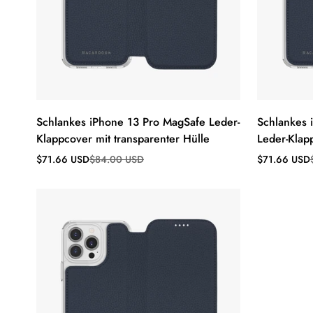
Schlankes iPhone 13 Pro MagSafe Leder-
Schlankes 
Klappcover mit transparenter Hülle
Leder-Klap
Verkaufspreis
Regulärer
Verkaufsprei
Regulärer
$71.66 USD
$84.00 USD
$71.66 USD
Preis
Preis