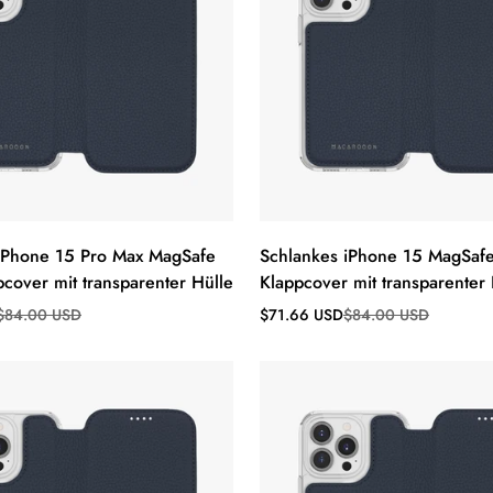
iPhone 15 Pro Max MagSafe
Schlankes iPhone 15 MagSafe
pcover mit transparenter Hülle
Klappcover mit transparenter 
s
Verkaufspreis
Regulärer
$84.00 USD
$71.66 USD
$84.00 USD
Preis