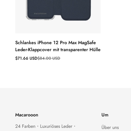
Schlankes iPhone 12 Pro Max MagSafe
Leder-Klappcover mit transparenter Hülle
Verkaufspreis
Regulärer
$71.66 USD
$84.00 USD
Preis
Macarooon
Um
24 Farben・Luxuriöses Leder・
Über uns