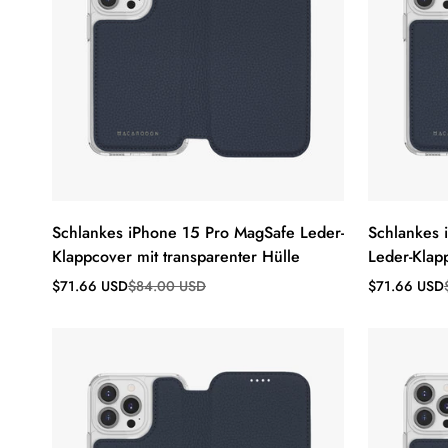
Schlankes iPhone 15 Pro MagSafe Leder-
Schlankes 
Klappcover mit transparenter Hülle
Leder-Klap
Verkaufspreis
Regulärer
Verkaufsprei
Regulärer
$71.66 USD
$84.00 USD
$71.66 USD
Preis
Preis