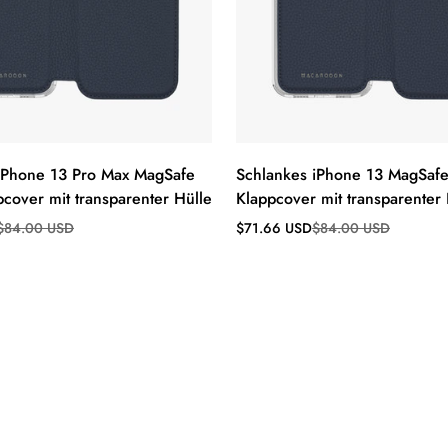
iPhone 13 Pro Max MagSafe
Schlankes iPhone 13 MagSafe
pcover mit transparenter Hülle
Klappcover mit transparenter 
s
Verkaufspreis
Regulärer
$84.00 USD
$71.66 USD
$84.00 USD
Preis