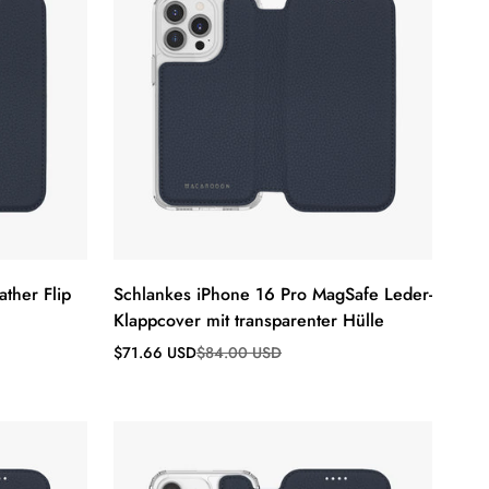
ther Flip
Schlankes iPhone 16 Pro MagSafe Leder-
Klappcover mit transparenter Hülle
Verkaufspreis
Regulärer
$71.66 USD
$84.00 USD
Preis